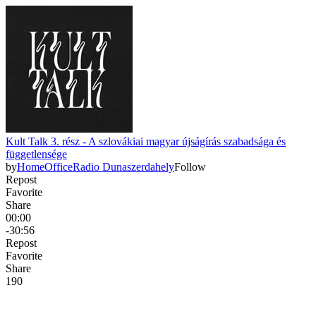
Kult Talk 3. rész - A szlovákiai magyar újságírás szabadsága és
függetlensége
by
HomeOfficeRadio Dunaszerdahely
Follow
Repost
Favorite
Share
00:00
-30:56
Repost
Favorite
Share
19
0