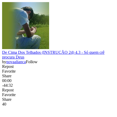
De Cima Dos Telhados (INSTRUÇÃO 24) 4.3 - Só quem crê
procura Deus
by
novaalianca
Follow
Repost
Favorite
Share
00:00
-44:32
Repost
Favorite
Share
4
0