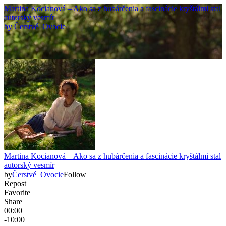
Martina Kocianová – Ako sa z hubárčenia a fascinácie kryštálmi stal
autorský vesmír
by
Čerstvé_Ovocie
Martina Kocianová – Ako sa z hubárčenia a fascinácie kryštálmi stal
autorský vesmír
by
Čerstvé_Ovocie
Follow
Repost
Favorite
Share
00:00
-10:00