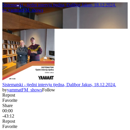
Sistematski - tjedni intervju tjedna, Dalibor Jakus, 18.12.2024.
by
yammatFM_shows
Sistematski - tjedni intervju tjedna, Dalibor Jakus, 18.12.2024.
by
yammatFM_shows
Follow
Repost
Favorite
Share
00:00
-43:12
Repost
Favorite