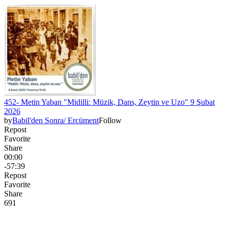
452- Metin Yaban "Midilli: Müzik, Dans, Zeytin ve Uzo" 9 Şubat
2026
by
Babil'den Sonra/ Ercüment
Follow
Repost
Favorite
Share
00:00
-57:39
Repost
Favorite
Share
69
1