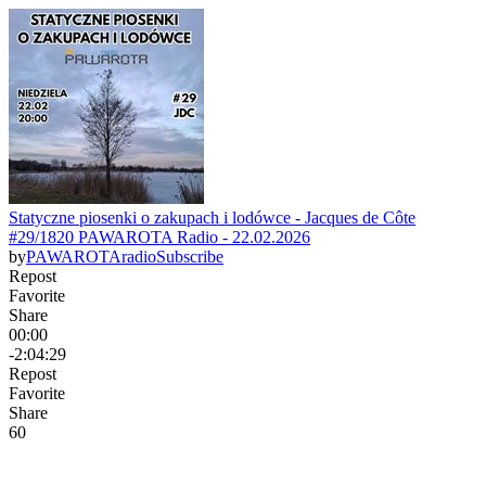
Statyczne piosenki o zakupach i lodówce - Jacques de Côte
#29/1820 PAWAROTA Radio - 22.02.2026
by
PAWAROTAradio
Subscribe
Repost
Favorite
Share
00:00
-2:04:29
Repost
Favorite
Share
6
0