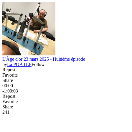
L'Âge d'or 23 mars 2025 - Huitième épisode
by
La POÀTLF
Follow
Repost
Favorite
Share
00:00
-1:00:03
Repost
Favorite
Share
24
1