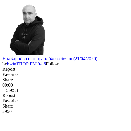
Η καλή μέρα από την μπάλα φαίνεται (21/04/2026)
by
bwinΣΠΟΡ FM 94.6
Follow
Repost
Favorite
Share
00:00
-1:39:53
Repost
Favorite
Share
295
0