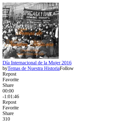
Día Internacional de la Mujer 2016
by
Temas de Nuestra Historia
Follow
Repost
Favorite
Share
00:00
-1:01:46
Repost
Favorite
Share
31
0