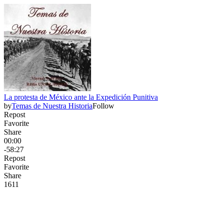
La protesta de México ante la Expedición Punitiva
by
Temas de Nuestra Historia
Follow
Repost
Favorite
Share
00:00
-58:27
Repost
Favorite
Share
161
1