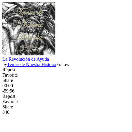
La Revolución de Ayutla
by
Temas de Nuestra Historia
Follow
Repost
Favorite
Share
00:00
-59:56
Repost
Favorite
Share
84
0