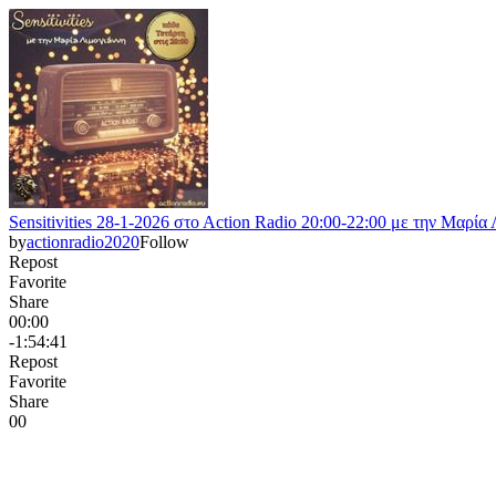
Sensitivities 28-1-2026 στο Αction Radio 20:00-22:00 με την Μαρία
by
actionradio2020
Follow
Repost
Favorite
Share
00:00
-1:54:41
Repost
Favorite
Share
0
0