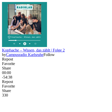
Kopfsache – Wissen, das zählt | Folge 2
by
Campusradio Karlsruhe
Follow
Repost
Favorite
Share
00:00
-54:38
Repost
Favorite
Share
33
0