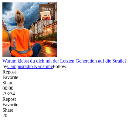
Warum klebst du dich mit der Letzten Generation auf die Straße?
by
Campusradio Karlsruhe
Follow
Repost
Favorite
Share
00:00
-33:34
Repost
Favorite
Share
2
0