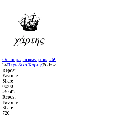
Oι ποιητές, η φωνή τους #69
by
Περιοδικό Χάρτης
Follow
Repost
Favorite
Share
00:00
-30:45
Repost
Favorite
Share
72
0