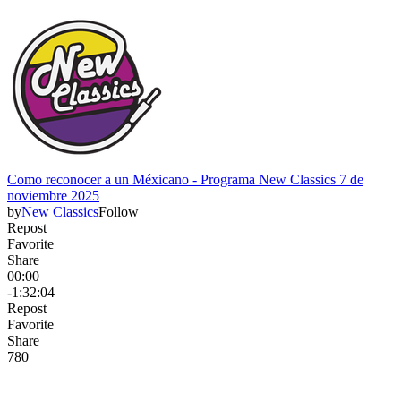
Como reconocer a un Méxicano - Programa New Classics 7 de
noviembre 2025
by
New Classics
Follow
Repost
Favorite
Share
00:00
-1:32:04
Repost
Favorite
Share
78
0