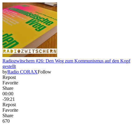
Radiozwitschern #26: Den Weg zum Kommunismus auf den Kopf
gestellt
by
Radio CORAX
Follow
Repost
Favorite
Share
00:00
-59:21
Repost
Favorite
Share
67
0