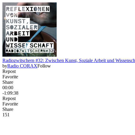
Radiozwitschern #32: Zwischen Kunst, Soziale Arbeit und Wissensch
by
Radio CORAX
Follow
Repost
Favorite
Share
00:00
-1:09:38
Repost
Favorite
Share
15
1