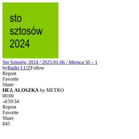
Sto Sztosów 2024 / 2025-01-06 / Miejsca 50 – 1
by
Radio LUZ
Follow
Repost
Favorite
Share
HEJ, ALOSZKA
 by 
METRO
00:00
-4:59:34
Repost
Favorite
Share
84
5