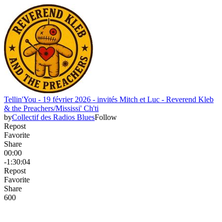
Tellin'You - 19 février 2026 - invités Mitch et Luc - Reverend Kleb
& the Preachers/Mississi' Ch'ti
by
Collectif des Radios Blues
Follow
Repost
Favorite
Share
00:00
-1:30:04
Repost
Favorite
Share
60
0