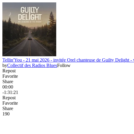
Tellin'You - 21 mai 2026 - invitée Orel chanteuse de Guilty Delight 
by
Collectif des Radios Blues
Follow
Repost
Favorite
Share
00:00
-1:31:21
Repost
Favorite
Share
19
0