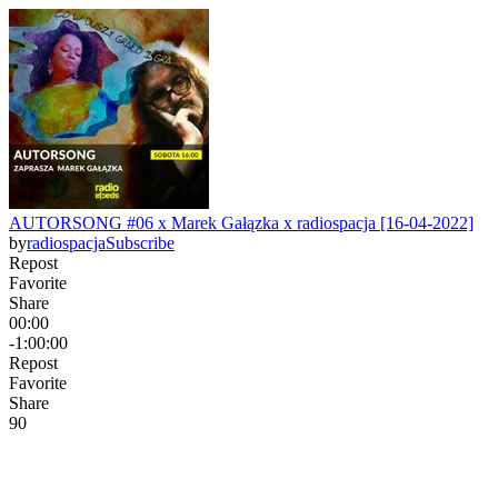
AUTORSONG #06 x Marek Gałązka x radiospacja [16-04-2022]
by
radiospacja
Subscribe
Repost
Favorite
Share
00:00
-1:00:00
Repost
Favorite
Share
9
0