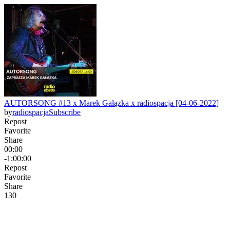
AUTORSONG #13 x Marek Gałązka x radiospacja [04-06-2022]
by
radiospacja
Subscribe
Repost
Favorite
Share
00:00
-1:00:00
Repost
Favorite
Share
13
0