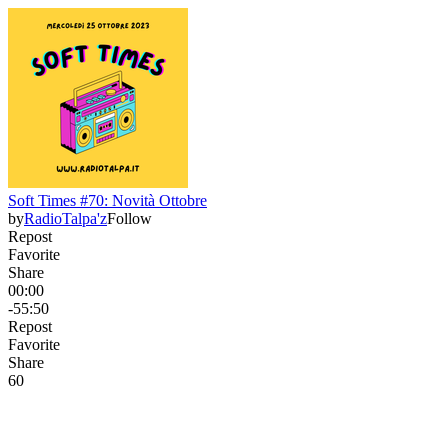
Soft Times #70: Novità Ottobre
by
RadioTalpa'z
Follow
Repost
Favorite
Share
00:00
-55:50
Repost
Favorite
Share
6
0