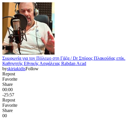
Συμφωνία για τον Πόλεμο στη Γάζα / Dr Σπύρος Πλακούδας επίκ.
Καθηγητής Εθνικής Ασφάλειας Rabdan Acad
by
skiriakidis
Follow
Repost
Favorite
Share
00:00
-25:57
Repost
Favorite
Share
0
0