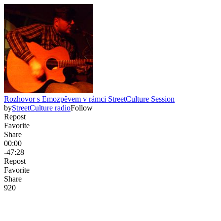
Rozhovor s Emozpěvem v rámci StreetCulture Session
by
StreetCulture radio
Follow
Repost
Favorite
Share
00:00
-47:28
Repost
Favorite
Share
92
0