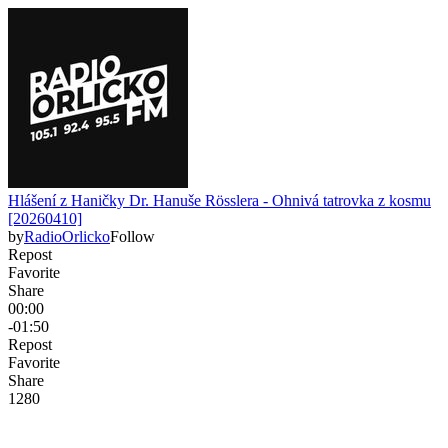
Hlášení z Haničky Dr. Hanuše Rösslera - Ohnivá tatrovka z kosmu
[20260410]
by
RadioOrlicko
Follow
Repost
Favorite
Share
00:00
-01:50
Repost
Favorite
Share
128
0