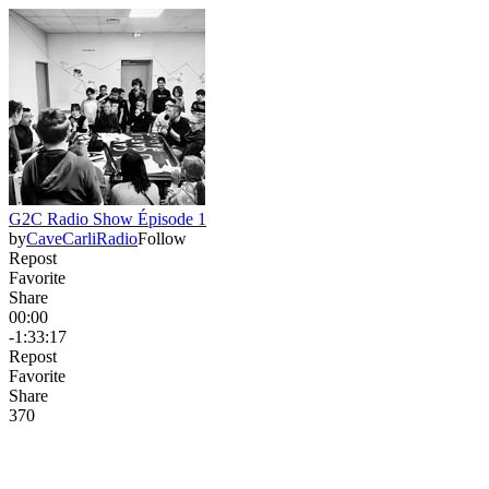
G2C Radio Show Épisode 1
by
CaveCarliRadio
Follow
Repost
Favorite
Share
00:00
-1:33:17
Repost
Favorite
Share
37
0