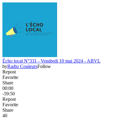
Écho local N°331 - Vendredi 10 mai 2024 - ABVL
by
Radio Couleurs
Follow
Repost
Favorite
Share
00:00
-59:50
Repost
Favorite
Share
4
0