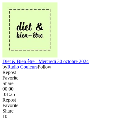
Diet & Bien-être - Mercredi 30 octobre 2024
by
Radio Couleurs
Follow
Repost
Favorite
Share
00:00
-01:25
Repost
Favorite
Share
1
0