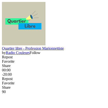
Quartier libre - Profession Marionnettiste
by
Radio Couleurs
Follow
Repost
Favorite
Share
00:00
-20:00
Repost
Favorite
Share
9
0