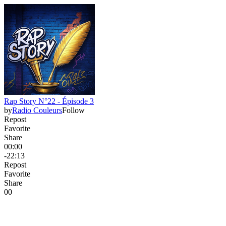
Rap Story N°22 - Épisode 3
by
Radio Couleurs
Follow
Repost
Favorite
Share
00:00
-22:13
Repost
Favorite
Share
0
0