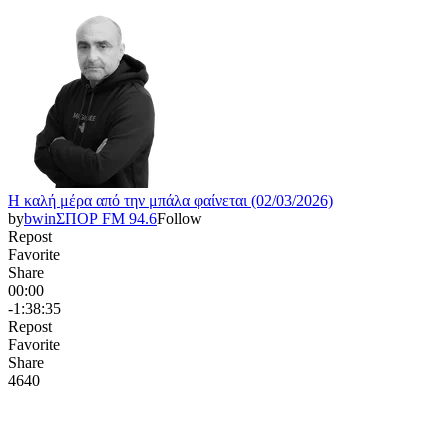
Η καλή μέρα από την μπάλα φαίνεται (02/03/2026)
by
bwinΣΠΟΡ FM 94.6
Follow
Repost
Favorite
Share
00:00
-1:38:35
Repost
Favorite
Share
464
0