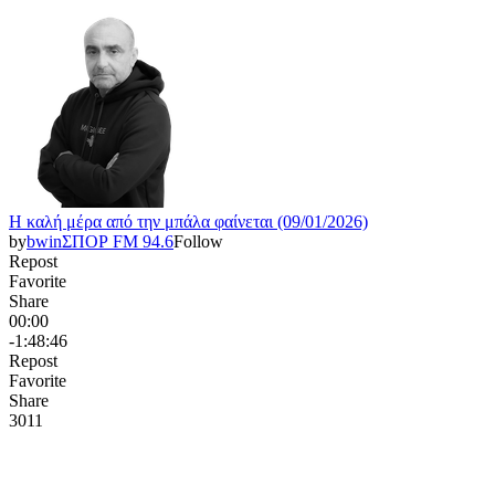
Η καλή μέρα από την μπάλα φαίνεται (09/01/2026)
by
bwinΣΠΟΡ FM 94.6
Follow
Repost
Favorite
Share
00:00
-1:48:46
Repost
Favorite
Share
301
1