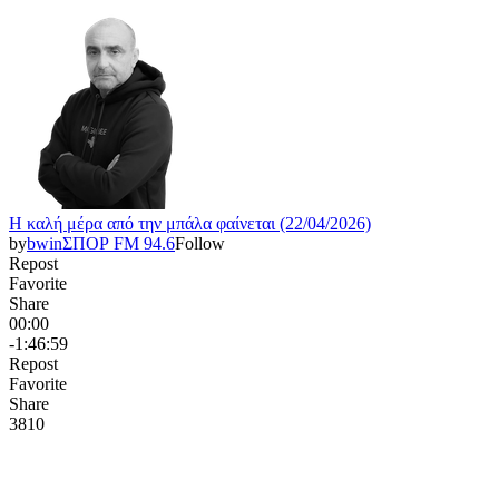
Η καλή μέρα από την μπάλα φαίνεται (22/04/2026)
by
bwinΣΠΟΡ FM 94.6
Follow
Repost
Favorite
Share
00:00
-1:46:59
Repost
Favorite
Share
381
0