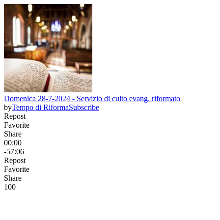
Domenica 28-7-2024 - Servizio di culto evang. riformato
by
Tempo di Riforma
Subscribe
Repost
Favorite
Share
00:00
-57:06
Repost
Favorite
Share
10
0