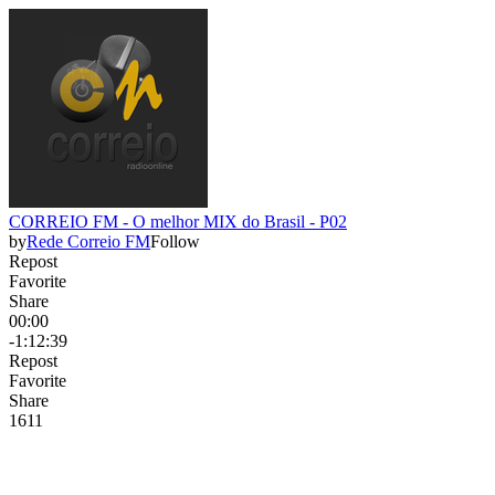
CORREIO FM - O melhor MIX do Brasil - P02
by
Rede Correio FM
Follow
Repost
Favorite
Share
00:00
-1:12:39
Repost
Favorite
Share
161
1