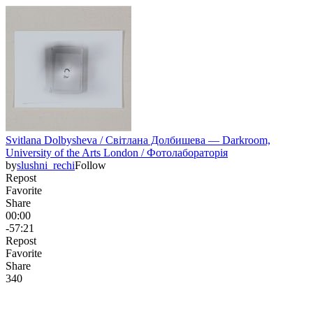
Svitlana Dolbysheva / Світлана Долбишева — Darkroom,
University of the Arts London / Фотолабораторія
by
slushni_rechi
Follow
Repost
Favorite
Share
00:00
-57:21
Repost
Favorite
Share
34
0