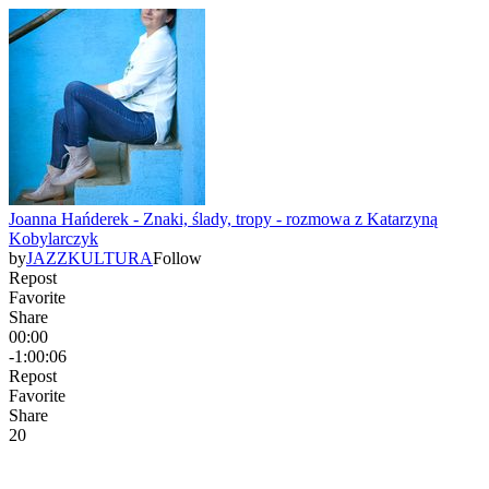
Joanna Hańderek - Znaki, ślady, tropy - rozmowa z Katarzyną
Kobylarczyk
by
JAZZKULTURA
Follow
Repost
Favorite
Share
00:00
-1:00:06
Repost
Favorite
Share
2
0