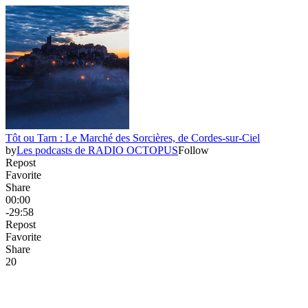
Tôt ou Tarn : Le Marché des Sorcières, de Cordes-sur-Ciel
by
Les podcasts de RADIO OCTOPUS
Follow
Repost
Favorite
Share
00:00
-29:58
Repost
Favorite
Share
2
0