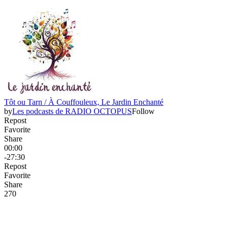
Tôt ou Tarn / À Couffouleux, Le Jardin Enchanté
by
Les podcasts de RADIO OCTOPUS
Follow
Repost
Favorite
Share
00:00
-27:30
Repost
Favorite
Share
27
0