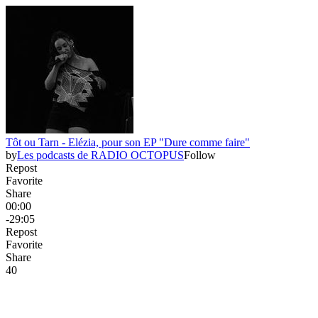
Tôt ou Tarn - Elézia, pour son EP "Dure comme faire"
by
Les podcasts de RADIO OCTOPUS
Follow
Repost
Favorite
Share
00:00
-29:05
Repost
Favorite
Share
4
0