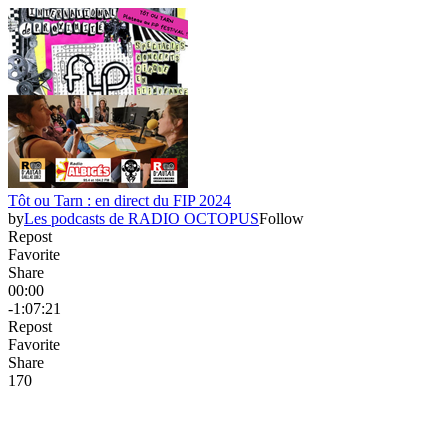
Tôt ou Tarn : en direct du FIP 2024
by
Les podcasts de RADIO OCTOPUS
Follow
Repost
Favorite
Share
00:00
-1:07:21
Repost
Favorite
Share
17
0