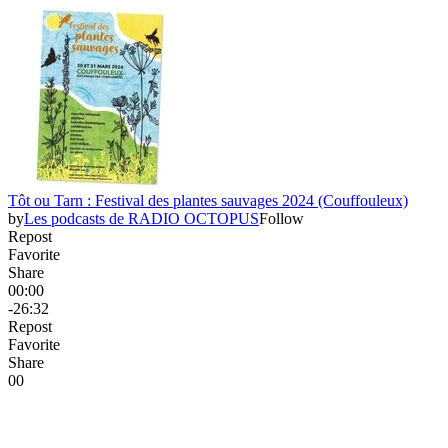
Tôt ou Tarn : Festival des plantes sauvages 2024 (Couffouleux)
by
Les podcasts de RADIO OCTOPUS
Follow
Repost
Favorite
Share
00:00
-26:32
Repost
Favorite
Share
0
0