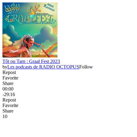
Tôt ou Tarn : Graal Fest 2023
by
Les podcasts de RADIO OCTOPUS
Follow
Repost
Favorite
Share
00:00
-29:16
Repost
Favorite
Share
1
0