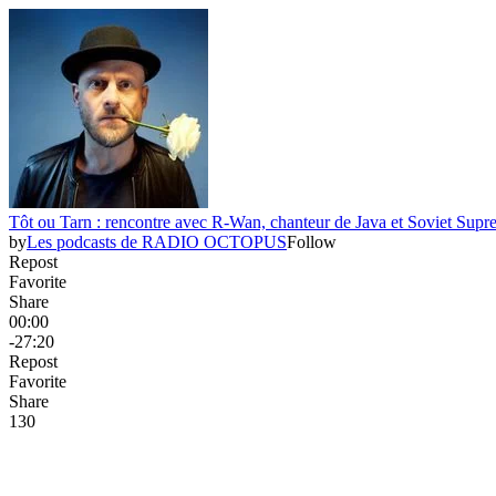
Tôt ou Tarn : rencontre avec R-Wan, chanteur de Java et Soviet Supr
by
Les podcasts de RADIO OCTOPUS
Follow
Repost
Favorite
Share
00:00
-27:20
Repost
Favorite
Share
13
0