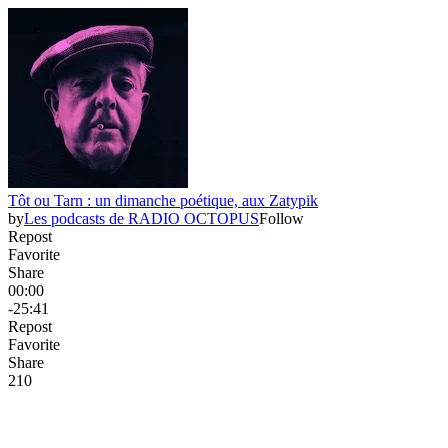
Tôt ou Tarn : un dimanche poétique, aux Zatypik
by
Les podcasts de RADIO OCTOPUS
Follow
Repost
Favorite
Share
00:00
-25:41
Repost
Favorite
Share
21
0