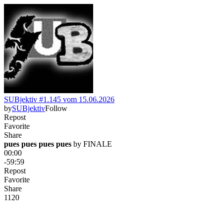
SUBjektiv #1.145 vom 15.06.2026
by
SUBjektiv
Follow
Repost
Favorite
Share
pues pues pues pues
 by 
FINALE
00:00
-59:59
Repost
Favorite
Share
112
0