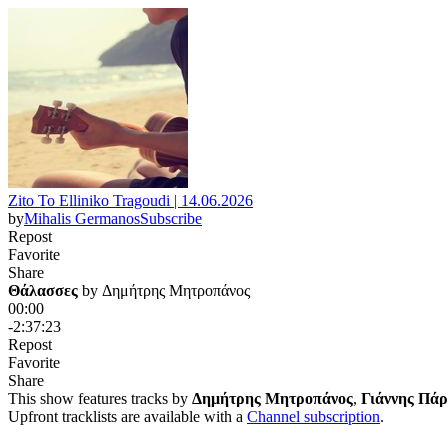
Zito To Elliniko Tragoudi | 14.06.2026
by
Mihalis Germanos
Subscribe
Repost
Favorite
Share
Θάλασσες
 by 
Δημήτρης Μητροπάνος
00:00
-2:37:23
Repost
Favorite
Share
This show features tracks by
Δημήτρης Μητροπάνος
,
Γιάννης Πάρ
Upfront tracklists are available with a
Channel subscription
.