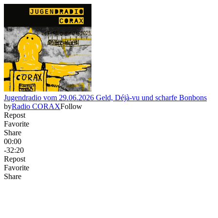
Jugendradio vom 29.06.2026 Geld, Déjà-vu und scharfe Bonbons
by
Radio CORAX
Follow
Repost
Favorite
Share
00:00
-32:20
Repost
Favorite
Share